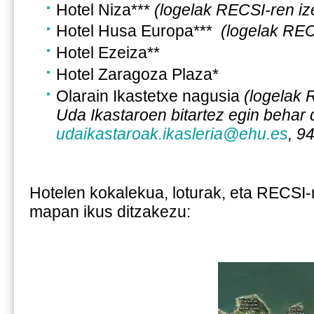
Hotel Niza***
(
logelak RECSI-ren i
Hotel Husa Europa***
(
logelak RE
Hotel Ezeiza**
Hotel Zaragoza Plaza*
Olarain Ikastetxe nagusia
(
logelak 
Uda Ikastaroen bitartez egin behar 
udaikastaroak.ikasleria@ehu.es
, 9
Hotelen kokalekua, loturak, eta RECSI-
mapan ikus ditzakezu: