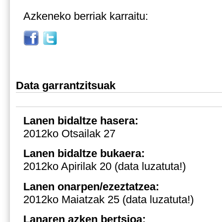
Azkeneko berriak karraitu:
Data garrantzitsuak
Lanen bidaltze hasera
:
2012ko Otsailak 27
Lanen bidaltze bukaera:
2012ko Apirilak 20 (data luzatuta!)
Lanen onarpen/ezeztatzea:
2012ko Maiatzak 25
(data luzatuta!)
Lanaren azken bertsioa: