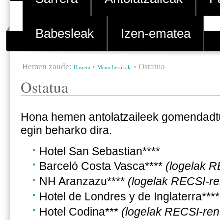
Babesleak
Izen-ematea
Hemen zaude:
›
›
Ostatua
Hasiera
Menu bertikala
Ostatua
Hona hemen antolatzaileek gomendadtut
egin beharko dira.
Hotel San Sebastian****
Barceló Costa Vasca****
(logelak 
NH Aranzazu****
(
logelak RECSI-r
Hotel de Londres y de Inglaterra****
Hotel Codina***
(
logelak RECSI-re