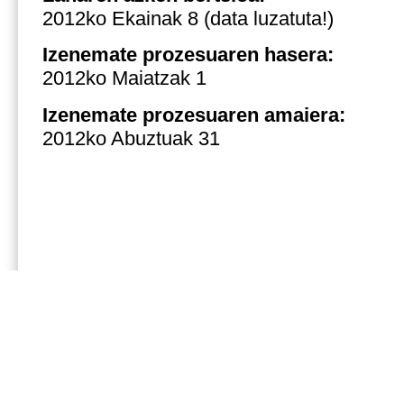
2012ko Ekainak 8
(data luzatuta!)
Izenemate prozesuaren hasera:
2012ko Maiatzak 1
Izenemate prozesuaren amaiera
:
2012ko Abuztuak 31