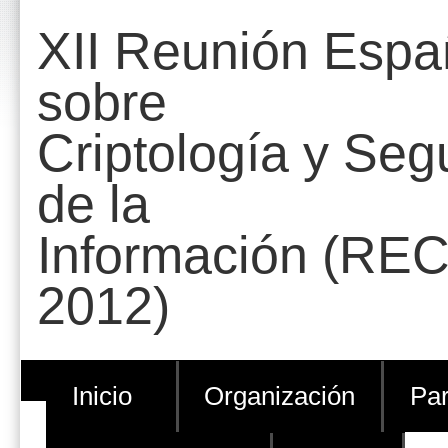
Cambiar
Herramientas
XII Reunión Espa
a
Personales
contenido.
sobre
|
Criptología y Seg
Saltar
a
de la
navegación
Información (REC
2012)
Inicio
Organización
Par