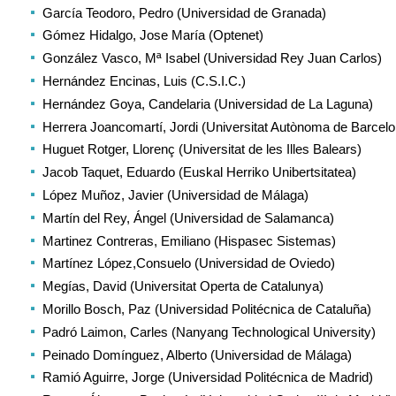
García Teodoro, Pedro (Universidad de Granada)
Gómez Hidalgo, Jose María (Optenet)
González Vasco, Mª Isabel (Universidad Rey Juan Carlos)
Hernández Encinas, Luis (C.S.I.C.)
Hernández Goya, Candelaria (Universidad de La Laguna)
Herrera Joancomartí, Jordi (Universitat Autònoma de Barcel
Huguet Rotger, Llorenç (Universitat de les Illes Balears)
Jacob Taquet, Eduardo (Euskal Herriko Unibertsitatea)
López Muñoz, Javier (Universidad de Málaga)
Martín del Rey, Ángel (Universidad de Salamanca)
Martinez Contreras, Emiliano (Hispasec Sistemas)
Martínez López,Consuelo (Universidad de Oviedo)
Megías, David (Universitat Operta de Catalunya)
Morillo Bosch, Paz (Universidad Politécnica de Cataluña)
Padró Laimon, Carles (
Nanyang Technological University
)
Peinado Domínguez, Alberto (Universidad de Málaga)
Ramió Aguirre, Jorge (Universidad Politécnica de Madrid)