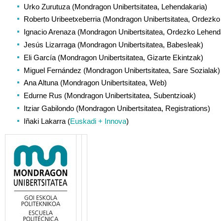
Urko Zurutuza (Mondragon Unibertsitatea, Lehendakaria)
Roberto Uribeetxeberria (Mondragon Unibertsitatea, Ordezko
Ignacio Arenaza (Mondragon Unibertsitatea, Ordezko Lehend
Jesús Lizarraga (Mondragon Unibertsitatea, Babesleak)
Eli García (Mondragon Unibertsitatea, Gizarte Ekintzak)
Miguel Fernández (Mondragon Unibertsitatea, Sare Sozialak)
Ana Altuna (Mondragon Unibertsitatea, Web)
Edurne Rus (Mondragon Unibertsitatea, Subentzioak)
Itziar Gabilondo (Mondragon Unibertsitatea, Registrations)
Iñaki Lakarra (
Euskadi + Innova
)