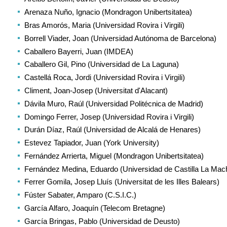
Arenaza Nuño, Ignacio (Mondragon Unibertsitatea)
Bras Amorós, Maria (Universidad Rovira i Virgili)
Borrell Viader, Joan (Universidad Autónoma de Barcelona)
Caballero Bayerri, Juan (IMDEA)
Caballero Gil, Pino (Universidad de La Laguna)
Castellá Roca, Jordi (
Universidad Rovira i Virgili
)
Climent, Joan-Josep (Universitat d'Alacant)
Dávila Muro, Raúl (Universidad Politécnica de Madrid)
Domingo Ferrer, Josep (Universidad Rovira i Virgili)
Durán Díaz, Raúl (Universidad de Alcalá de Henares)
Estevez Tapiador, Juan (York University)
Fernández Arrierta, Miguel (Mondragon Unibertsitatea)
Fernández Medina, Eduardo (Universidad de Castilla La Mac
Ferrer Gomila, Josep Lluís (Universitat de les Illes Balears)
Fúster Sabater, Amparo (C.S.I.C.)
García Alfaro, Joaquín (Telecom Bretagne)
García Bringas, Pablo (Universidad de Deusto)