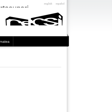
english
español
Nabigazioa
rtasunari
ematea