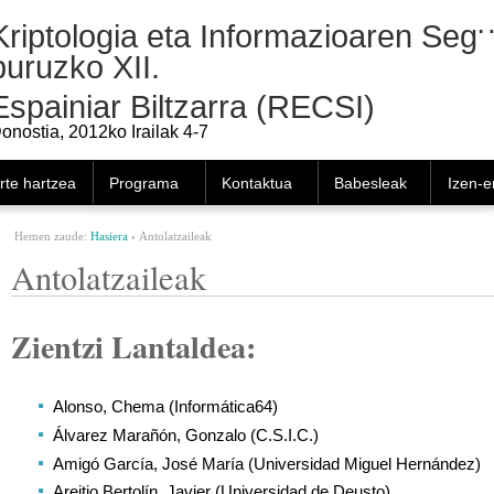
Kriptologia eta Informazioaren Segu
buruzko XII.
Espainiar Biltzarra (RECSI)
onostia, 2012ko Irailak 4-7
rte hartzea
Programa
Kontaktua
Babesleak
Izen-
Hemen zaude:
Hasiera
›
Antolatzaileak
Antolatzaileak
Zientzi Lantaldea:
Alonso, Chema (Informática64)
Álvarez Marañón, Gonzalo (C.S.I.C.)
Amigó García, José María (Universidad Miguel Hernández)
Areitio Bertolín, Javier (Universidad de Deusto)