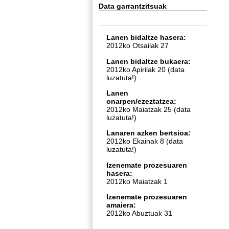
Data garrantzitsuak
Lanen bidaltze hasera
:
2012ko Otsailak 27
Lanen bidaltze bukaera:
2012ko Apirilak 20 (data
luzatuta!)
Lanen
onarpen/ezeztatzea:
2012ko Maiatzak 25
(data
luzatuta!)
Lanaren azken bertsioa:
2012ko Ekainak 8
(data
luzatuta!)
Izenemate prozesuaren
hasera:
2012ko Maiatzak 1
Izenemate prozesuaren
amaiera
:
2012ko Abuztuak 31