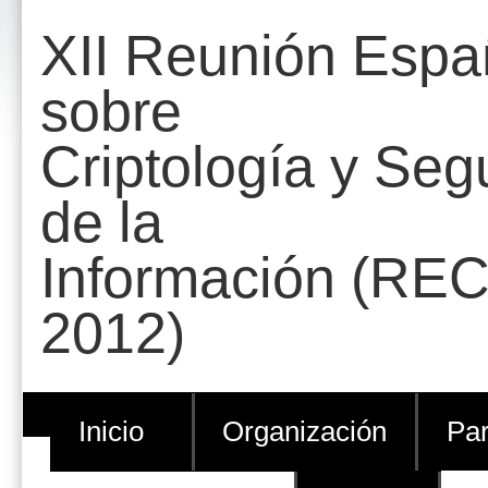
Cambiar
Herramientas
XII Reunión Espa
a
Personales
contenido.
sobre
|
Criptología y Seg
Saltar
a
de la
navegación
Información (REC
2012)
Inicio
Organización
Par