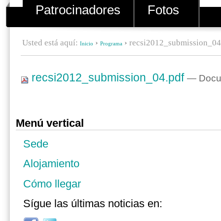
Patrocinadores
Fotos
Usted está aquí:
›
›
recsi2012_submission_04
Inicio
Programa
recsi2012_submission_04.pdf
— Docum
Menú vertical
Sede
Alojamiento
Cómo llegar
Sígue las últimas noticias en: