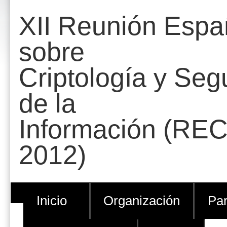
Cambiar
Herramientas
XII Reunión Espa
a
Personales
contenido.
sobre
|
Criptología y Seg
Saltar
a
de la
navegación
Información (REC
2012)
Inicio
Organización
Par