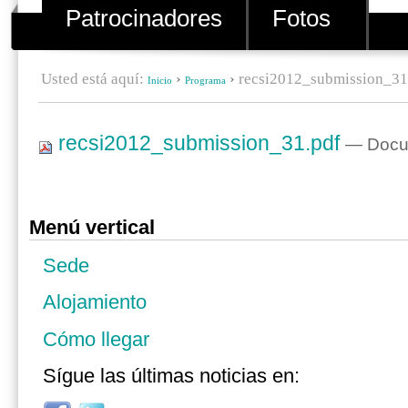
Patrocinadores
Fotos
Usted está aquí:
›
›
recsi2012_submission_31
Inicio
Programa
recsi2012_submission_31.pdf
— Docum
Menú vertical
Sede
Alojamiento
Cómo llegar
Sígue las últimas noticias en: