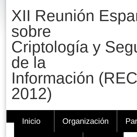
Cambiar
Herramientas
XII Reunión Espa
a
Personales
contenido.
sobre
|
Criptología y Seg
Saltar
a
de la
navegación
Información (REC
2012)
Inicio
Organización
Par