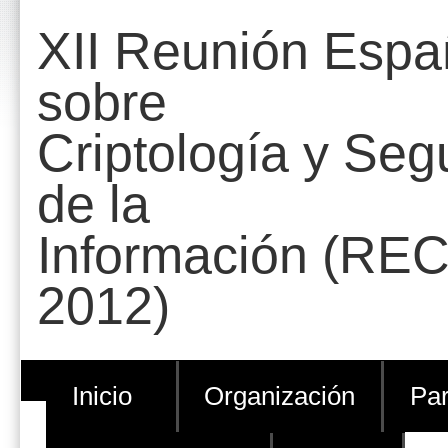
Cambiar
Herramientas
XII Reunión Espa
a
Personales
contenido.
sobre
|
Criptología y Seg
Saltar
a
de la
navegación
Información (REC
2012)
Inicio
Organización
Par