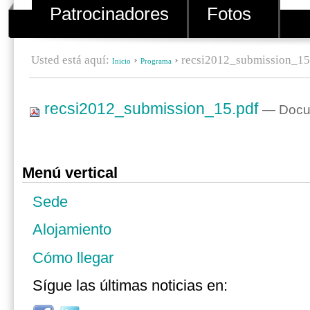
Patrocinadores
Fotos
Usted está aquí:
›
›
recsi2012_submission_15
Inicio
Programa
recsi2012_submission_15.pdf
— Docum
Menú vertical
Sede
Alojamiento
Cómo llegar
Sígue las últimas noticias en: