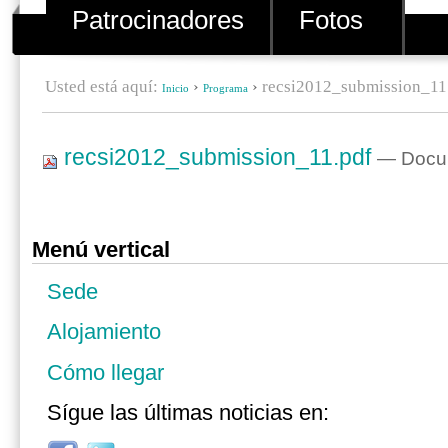
Patrocinadores
Fotos
Usted está aquí:
›
›
recsi2012_submission_11
Inicio
Programa
recsi2012_submission_11.pdf
— Docum
Menú vertical
Sede
Alojamiento
Cómo llegar
Sígue las últimas noticias en: