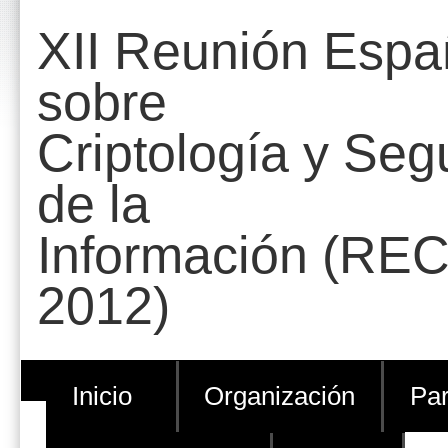
Cambiar
Herramientas
XII Reunión Espa
a
Personales
contenido.
sobre
|
Criptología y Seg
Saltar
a
de la
navegación
Información (REC
2012)
Inicio
Organización
Par